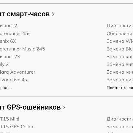
т смарт-часов
stinct 2
Диагности
orerunner 45s
Обновлени
enix 6X
Замена Wi-
orerunner Music 245
Замена Blu
stinct 2S
Замена кн
ly 2
Замена ви
arq Adventurer
Замена ми
ivoactive 4s
Замена ди
ещё...
Показать ещё
т GPS-ошейников
T15 Mini
Диагности
T15 GPS Collar
Замена ан