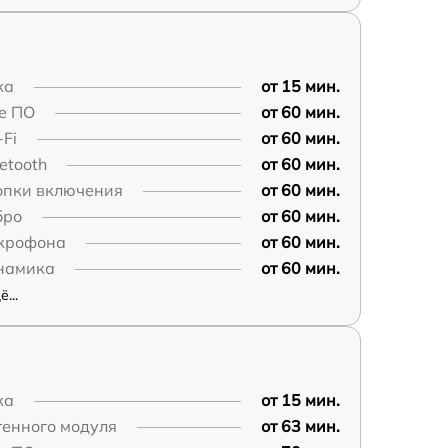
ка
от 15 мин.
е ПО
от 60 мин.
Fi
от 60 мин.
etooth
от 60 мин.
опки включения
от 60 мин.
бро
от 60 мин.
крофона
от 60 мин.
намика
от 60 мин.
...
ка
от 15 мин.
тенного модуля
от 63 мин.