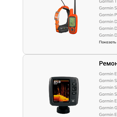
Garmin T
Garmin S
Garmin P
Garmin D
Garmin D
Garmin D
Показать 
Ремон
Garmin 
Garmin St
Garmin St
Garmin S
Garmin 
Garmin 
Garmin 