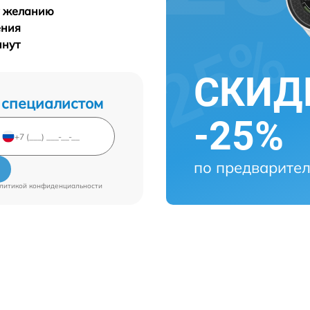
у желанию
ения
инут
СКИДК
 специалистом
-25%
по предварител
литикой конфиденциальности