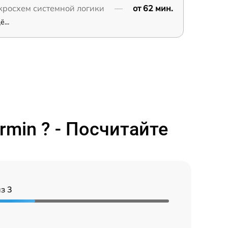
кросхем системной логики
от 62 мин.
...
min ? - Посчитайте
з 3