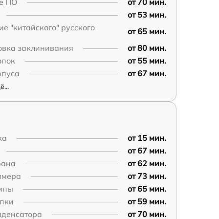
е ПО
от 70 мин.
от 53 мин.
е "китайского" русского
от 65 мин.
овка заклинивания
от 80 мин.
опок
от 55 мин.
рпуса
от 67 мин.
...
ка
от 15 мин.
от 67 мин.
рана
от 62 мин.
ммера
от 73 мин.
мпы
от 65 мин.
опки
от 59 мин.
нденсатора
от 70 мин.