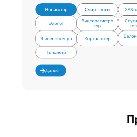
Навигатор
Смарт-часы
GPS-
Видеорегистра
Спут
Эхолот
тор
те
Велок
Экшен-камера
Картплоттер
Тонометр
Далее
П