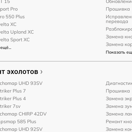
T 15
Обновлени
port Pro
Прошивка
ro 550 Plus
Исправлени
перевода
elta XC
Разблокир
elta Upland XC
Замена кн
elta Sport XC
Замена ко
ещё...
Показать ещё
т эхолотов
Echomap UHD 93SV
Диагности
riker Plus 7
Прошивка
riker Plus 4
Замена эк
triker 7sv
Замена зу
Echomap CHIRP 42DV
Замена ла
Gpsmap 585 Plus
Ремонт кн
Echomap UHD 92SV
Замена ко