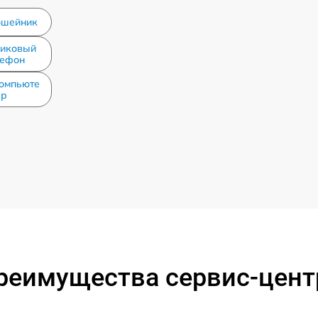
ошейник
никовый
лефон
омпьюте
р
реимущества сервис-цент