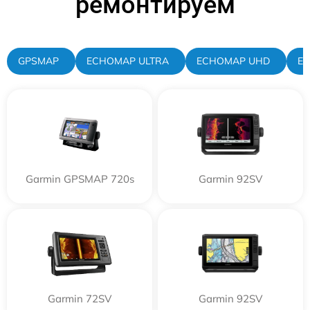
ремонтируем
GPSMAP
ECHOMAP ULTRA
ECHOMAP UHD
E
Garmin GPSMAP 720s
Garmin 92SV
Garmin 72SV
Garmin 92SV