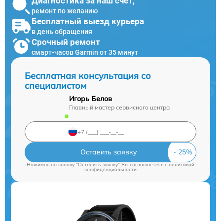
Диагностика за наш счет,
ремонт по желанию
Бесплатный выезд курьера
в день обращения
Срочный ремонт
смарт-часов Garmin от 35 минут
Бесплатная консультация со
специалистом
Игорь Белов
Главный мастер сервисного центра
Оставить заявку
Нажимая на кнопку "Оставить заявку" Вы соглашаетесь c
политикой
конфиденциальности