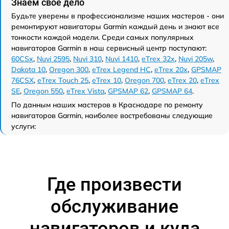
Знаем свое дело
Будьте уверены в профессионализме наших мастеров - они
ремонтируют навигаторы Garmin каждый день и знают все
тонкости каждой модели. Среди самых популярных
навигаторов Garmin в наш сервисный центр поступают:
60CSx
,
Nuvi 2595
,
Nuvi 310
,
Nuvi 1410
,
eTrex 32x
,
Nuvi 205w
,
Dakota 10
,
Oregon 300
,
eTrex Legend HC
,
eTrex 20x
,
GPSMAP
76CSX
,
eTrex Touch 25
,
eTrex 10
,
Oregon 700
,
eTrex 20
,
eTrex
SE
,
Oregon 550
,
eTrex Vista
,
GPSMAP 62
,
GPSMAP 64
.
По данным наших мастеров в Краснодаре по ремонту
навигаторов Garmin, наиболее востребованы следующие
услуги:
Где произвести
обслуживание
навигаторов и куда