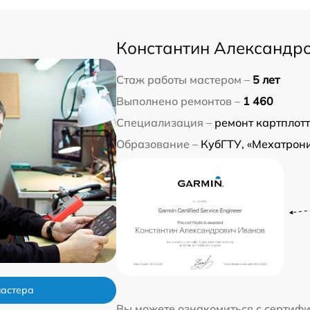
Константин Александр
Стаж работы мастером –
5 лет
Выполнено ремонтов –
1 460
Специализация –
ремонт картплот
Образование –
КубГТУ, «Мехатрони
мастера
Вы можете ознакомиться с сертиф