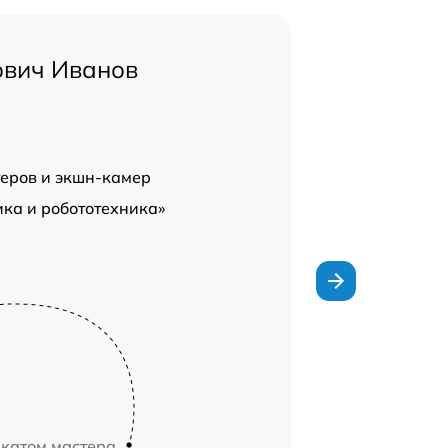
ович Иванов
теров и экшн-камер
ка и робототехника»
икатом мастера