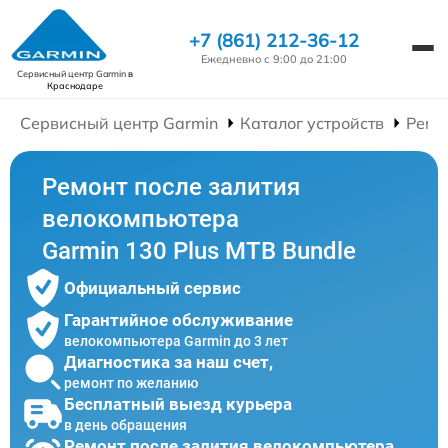
+7 (861) 212-36-12
Ежедневно с 9:00 до 21:00
Сервисный центр Garmin
в
Краснодаре
Сервисный центр Garmin
Каталог устройств
Ремо
Ремонт после залития
велокомпьютера
Garmin 130 Plus MTB Bundle
Официальный сервис
Гарантийное обслуживание
велокомпьютера Garmin до 3 лет
Диагностика за наш счет,
ремонт по желанию
Бесплатный выезд курьера
в день обращения
Ремонт после залития велокомпьютера