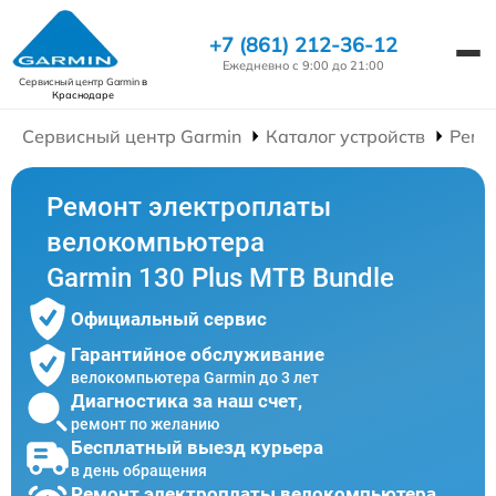
+7 (861) 212-36-12
Ежедневно с 9:00 до 21:00
Сервисный центр Garmin
в
Краснодаре
Сервисный центр Garmin
Каталог устройств
Ремо
Ремонт электроплаты
велокомпьютера
Garmin 130 Plus MTB Bundle
Официальный сервис
Гарантийное обслуживание
велокомпьютера Garmin до 3 лет
Диагностика за наш счет,
ремонт по желанию
Бесплатный выезд курьера
в день обращения
Ремонт электроплаты велокомпьютера