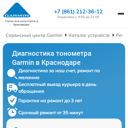
+7 (861) 212-36-12
Ежедневно с 9:00 до 21:00
Сервисный центр Garmin
в
Краснодаре
Сервисный центр Garmin
Каталог устройств
Ремо
Диагностика тонометра
Garmin в Краснодаре
Диагностика за наш счет, ремонт по
желанию
Бесплатный выезд курьера в день
обращения
Гарантия на ремонт до 3 лет
Срочный ремонт от 35 минут