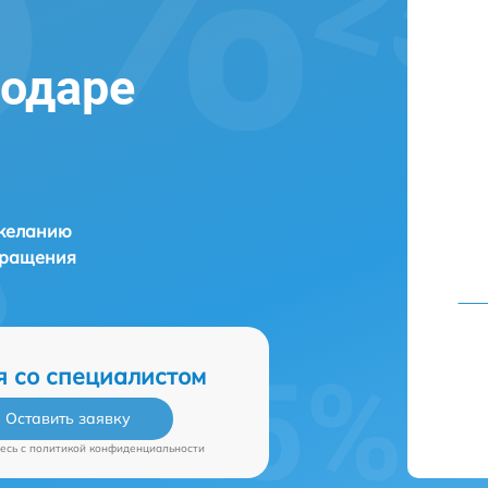
нодаре
 желанию
бращения
я со специалистом
Оставить заявку
есь c
политикой конфиденциальности