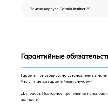
Замена корпуса Garmin Instinct 2S
Замена аккумулятора Garmin Instinct 2S
Замена экрана Garmin Instinct 2S
Замена шлейфа матрицы Garmin Instinct 2S
Гарантийные обязательст
Замена микрофона Garmin Instinct 2S
Гарантия от сервиса: на установленные нами
Замена кнопки включения Garmin Instinct 2
Что считается гарантийным случаем?
Замена Bluetooth Garmin Instinct 2S
Для работ: Повторное проявление неисправн
запчасти).