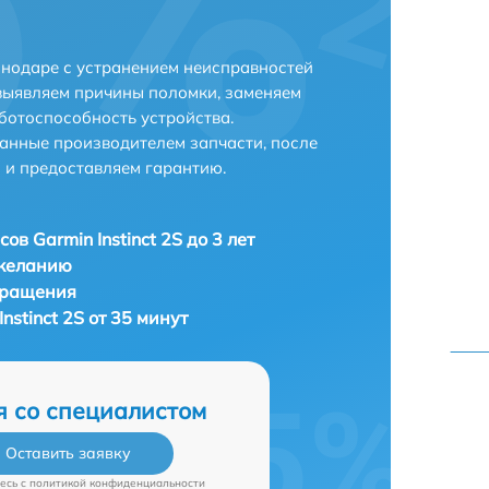
аснодаре с устранением неисправностей
выявляем причины поломки, заменяем
ботоспособность устройства.
анные производителем запчасти, после
 и предоставляем гарантию.
ов Garmin Instinct 2S до 3 лет
 желанию
бращения
nstinct 2S от 35 минут
я со специалистом
Оставить заявку
есь c
политикой конфиденциальности