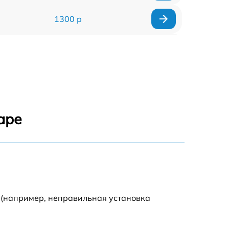
1300 р
1500 р
1400 р
1200 р
аре
1200 р
1500 р
2000 р
 (например, неправильная установка