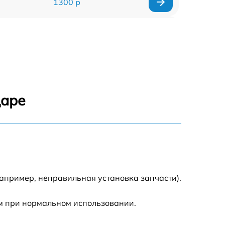
1300 р
1500 р
1400 р
1200 р
даре
1200 р
1500 р
2000 р
апример, неправильная установка запчасти).
м при нормальном использовании.