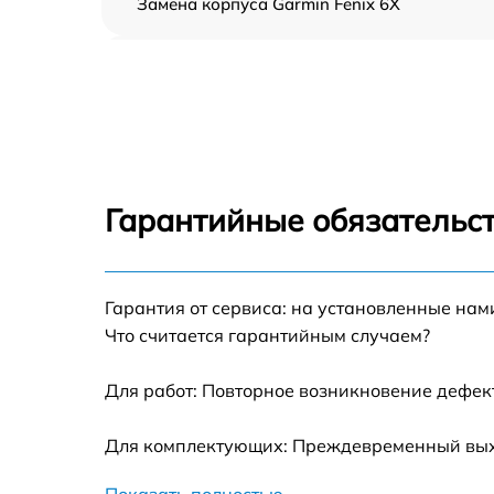
Замена корпуса Garmin Fenix 6X
Замена аккумулятора Garmin Fenix 6X
Замена экрана Garmin Fenix 6X
Замена шлейфа матрицы Garmin Fenix 6X
Гарантийные обязательст
Замена микрофона Garmin Fenix 6X
Гарантия от сервиса: на установленные нам
Замена кнопки включения Garmin Fenix 6X
Что считается гарантийным случаем?
Замена Bluetooth Garmin Fenix 6X
Для работ: Повторное возникновение дефект
Для комплектующих: Преждевременный выход