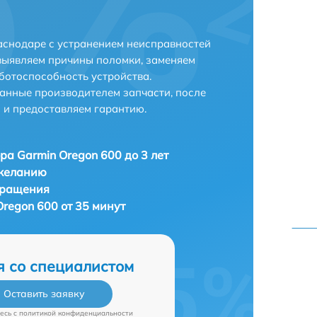
аснодаре с устранением неисправностей
выявляем причины поломки, заменяем
ботоспособность устройства.
анные производителем запчасти, после
 и предоставляем гарантию.
ра Garmin Oregon 600 до 3 лет
 желанию
бращения
regon 600 от 35 минут
я со специалистом
Оставить заявку
есь c
политикой конфиденциальности