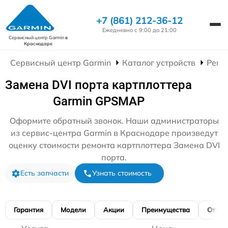
+7 (861) 212-36-12
Ежедневно с 9:00 до 21:00
Сервисный центр Garmin
в
Краснодаре
Сервисный центр Garmin
Каталог устройств
Ремо
Замена DVI порта картплоттера
Garmin GPSMAP
Оформите обратный звонок. Наши администраторы
из сервис-центра Garmin в Краснодаре произведут
оценку стоимости ремонта картплоттера Замена DVI
порта.
Есть запчасти
Узнать стоимость
Гарантия
Модели
Акции
Преимущества
Отзы