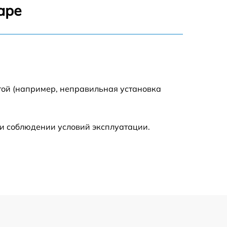
аре
500 р
600 р
600 р
той (например, неправильная установка
1600 р
и соблюдении условий эксплуатации.
600 р
500 р
500 р
600 р