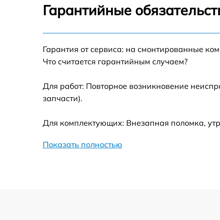
Гарантийные обязательст
Замена термотрубок
Гарантия от сервиса: на смонтированные ко
Замена станции airport
Что считается гарантийным случаем?
Замена подсветки матрицы
Для работ: Повторное возникновение неиспр
запчасти).
Замена батареи
Для комплектующих: Внезапная поломка, утр
Замена аудио выхода
Показать полностью
Замена VGA порта
Замена S-Video порта
Чистка от вирусов