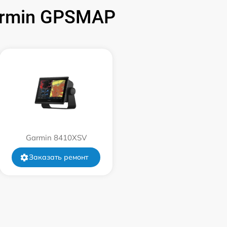
armin GPSMAP
2500 р
3000 р
2500 р
Garmin 8410XSV
Заказать ремонт