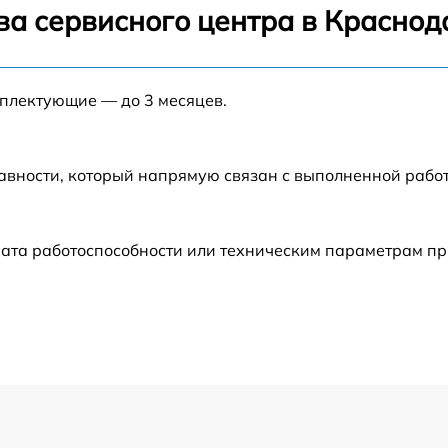
ва сервисного центра в Краснод
от 60 мин
мплектующие — до 3 месяцев.
от 60 мин
от 60 мин
авности, который напрямую связан с выполненной рабо
от 30 мин
ата работоспособности или техническим параметрам пр
от 60 мин
от 60 мин
от 60 мин
от 60 мин