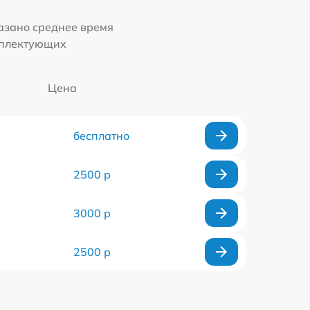
казано среднее время
мплектующих
Цена
бесплатно
2500 р
3000 р
2500 р