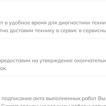
 в удобное время для диагностики техни
но доставим технику в сервис в сервисны
предоставим на утверждение окончательн
ок.
и подписания акта выполненных работ В
 Garmin сроком на все виды работ и запча