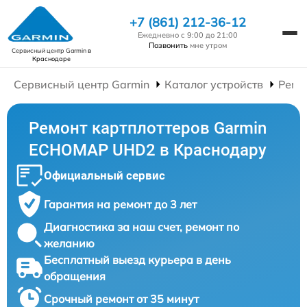
+7 (861) 212-36-12
Ежедневно с 9:00 до 21:00
Позвонить
мне утром
Сервисный центр Garmin
в
Краснодаре
Сервисный центр Garmin
Каталог устройств
Ремо
Ремонт картплоттеров Garmin
ECHOMAP UHD2 в Краснодару
Официальный сервис
Гарантия на ремонт до 3 лет
Диагностика за наш счет, ремонт по
желанию
Бесплатный выезд курьера в день
обращения
Срочный ремонт от 35 минут