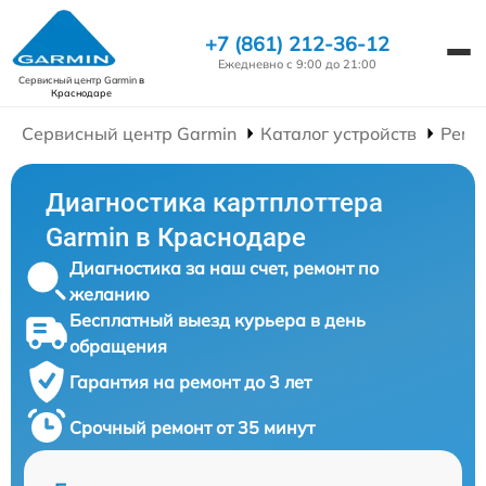
+7 (861) 212-36-12
Ежедневно с 9:00 до 21:00
Сервисный центр Garmin
в
Краснодаре
Сервисный центр Garmin
Каталог устройств
Ремо
Диагностика картплоттера
Garmin в Краснодаре
Диагностика за наш счет, ремонт по
желанию
Бесплатный выезд курьера в день
обращения
Гарантия на ремонт до 3 лет
Срочный ремонт от 35 минут