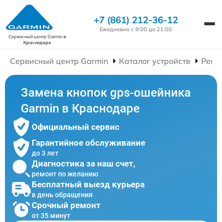
+7 (861) 212-36-12
Ежедневно с 9:00 до 21:00
Сервисный центр Garmin
в
Краснодаре
Сервисный центр Garmin
Каталог устройств
Ремо
Замена кнопок gps-ошейника
Garmin в Краснодаре
Официальный сервис
Гарантийное обслуживание
до 3 лет
Диагностика за наш счет,
ремонт по желанию
Бесплатный выезд курьера
в день обращения
Срочный ремонт
от 35 минут