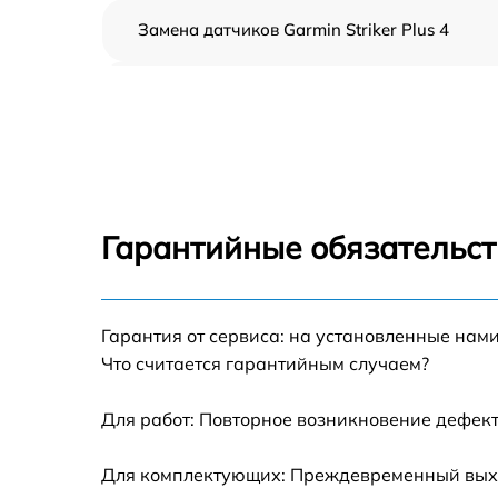
Замена датчиков Garmin Striker Plus 4
Замена корпуса Garmin Striker Plus 4
Замена микросхем системной логики Garmi
Striker Plus 4
Замена экрана Garmin Striker Plus 4
Гарантийные обязательст
Замена процессора Garmin Striker Plus 4
Гарантия от сервиса: на установленные нами
Прошивка Garmin Striker Plus 4
Что считается гарантийным случаем?
Замена разъема Garmin Striker Plus 4
Для работ: Повторное возникновение дефект
Замена зуммера Garmin Striker Plus 4
Для комплектующих: Преждевременный выход