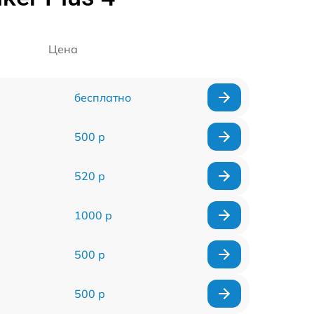
Цена
бесплатно
500 р
520 р
1000 р
500 р
500 р