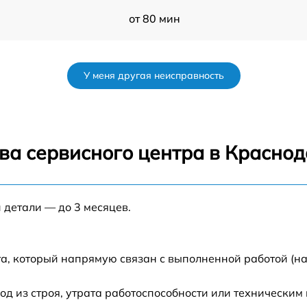
от 80 мин
от 50 мин
У меня другая неисправность
n
от 60 мин
от 60 мин
ва сервисного центра в Красно
от 50 мин
 детали — до 3 месяцев.
от 60 мин
от 90 мин
а, который напрямую связан с выполненной работой (н
от 70 мин
 из строя, утрата работоспособности или техническим