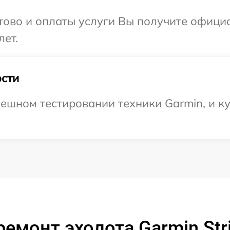
отово и оплаты услуги Вы получите офиц
лет.
сти
ешном тестировании техники Garmin, и ку
емонт эхолота Garmin Stri