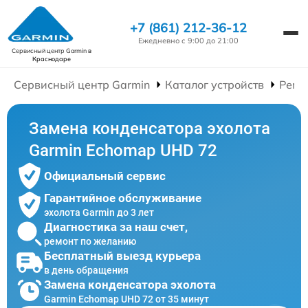
+7 (861) 212-36-12
Ежедневно с 9:00 до 21:00
Сервисный центр Garmin
в
Краснодаре
Сервисный центр Garmin
Каталог устройств
Ремо
Замена конденсатора эхолота
Garmin Echomap UHD 72
Официальный сервис
Гарантийное обслуживание
эхолота Garmin до 3 лет
Диагностика за наш счет,
ремонт по желанию
Бесплатный выезд курьера
в день обращения
Замена конденсатора эхолота
Garmin Echomap UHD 72 от 35 минут